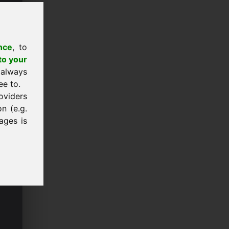
nce
, to
to your
 always
ee to.
oviders
n (e.g.
ages is