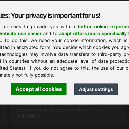
Poistamalla välityspalkkion voimme tällä hetkellä
tarjota verkkotunnuksen bgz.eu
20-30 %
es: Your privacy is important for us!
halvemmalla
kuin myyntikumppanimme.
e cookies to provide you with a
better online experie
ebsite use easier
and to
adapt offers more specifically 
Ostopyyntö
s
. To do this, we need your cookie information, which is
itted in encrypted form. You decide which cookies you agr
technologies may involve data transfers to third-party pr
d in countries without an adequate level of data protectio
Ostomenettely
ited States). If you do not agree to this, the use of our p
Virallisesti akkreditoituna verkkotunnusten
nately not fully possible.
tarjoajana
Frankcomilla on suora tekninen pääsy
tarjottuun verkkotunnukseen, joten se voi
Accept all cookies
Adjust settings
varmistaa koko myyntiprosessin sujuvan ja
saumattoman käsittelyn.
Jos verkkotunnus ei ole aktiivisessa
myyntiprosessissa, myös välitön osto on
mahdollista.