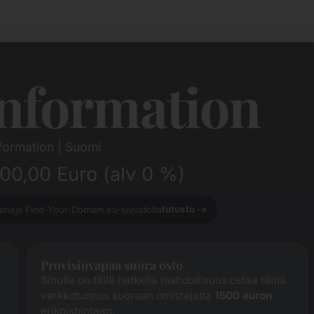
nformation
formation | Suomi
.500,00 Euro (alv 0 %)
aineja Find-Your-Domain.eu-sivustolta
tutustu ->
Provisiovapaa suora osto
Sinulla on tällä hetkellä mahdollisuus ostaa tämä
verkkotunnus suoraan omistajalta
1500 euron
erikoishintaan.